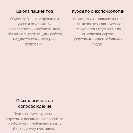
Школа пациентов
Курсы по онкопсихологии
Обучение базовым правилам
Семинары и индивидуальные
ухода и лечения при
занятия для клинических
онкологических заболеваниях,
психологов, медперсонала
общая маршрутизация и работа
онкодиспансеров и
над часто возникающими
родственников онкобольных
вопросами.
людей.
Психологическое
сопровождение
Психологическая помощь
взрослым людям с онкологией на
любой стадии заболевания и их
близким родственникам.