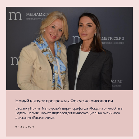
Новый выпуск программы Фокус на онкологии
В гостях у Ирины Мансуровой, директора фонда «Фокус на онко», Ольга
Бадсон-Черняк – юрист, лидер общественного социально-значимого
движения «Рак излечим».
04.10.2024