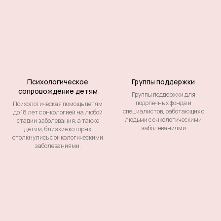
Психологическое
Группы поддержки
сопровождение детям
Группы поддержки для
подопечных фонда и
Психологическая помощь детям
специалистов, работающих с
до 18 лет с онкологией на любой
людьми с онкологическими
стадии заболевания, а также
заболеваниями
детям, близкие которых
столкнулись с онкологическими
заболеваниями.