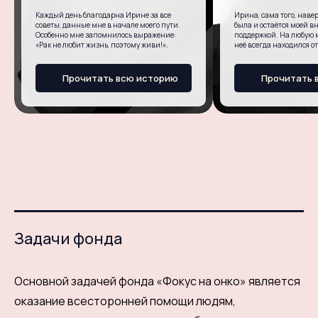
Каждый день благодарна Ирине за все
Ирина, сама того, навер
советы, данные мне в начале моего пути.
была и остаётся моей в
Особенно мне запомнилось выражение:
поддержкой. На любую м
«Рак не любит жизнь, поэтому живи!».
неё всегда находился о
Прочитать всю историю
Прочитать 
Задачи фонда
Основной задачей фонда «Фокус на онко» является
оказание всесторонней помощи людям,